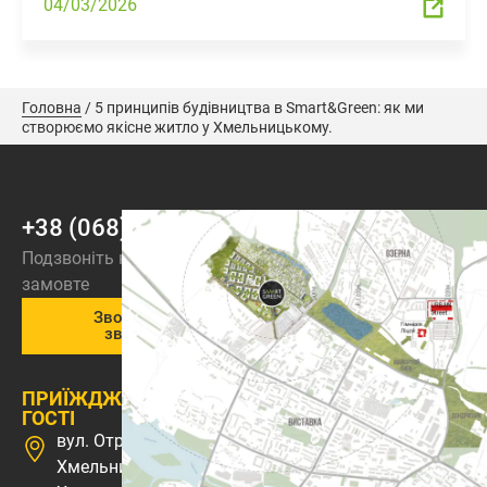
04/03/2026
Головна
/
5 принципів будівництва в Smart&Green: як ми
створюємо якісне житло у Хмельницькому.
+38 (068) 973-44-44
Подзвоніть нам або
замовте
Зворотній
зв’язок
ПРИЇЖДЖАЙТЕ В
ГОСТІ
вул. Отрадна 1, м.
Хмельницький,