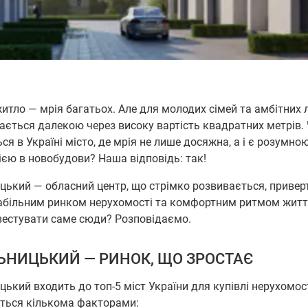
итло — мрія багатьох. Але для молодих сімей та амбітних 
ається далекою через високу вартість квадратних метрів.
ся в Україні місто, де мрія не лише досяжна, а і є розумно
ією в новобудови? Наша відповідь: так!
цький — обласний центр, що стрімко розвивається, приве
табільним ринком нерухомості та комфортним ритмом житт
нвестувати саме сюди? Розповідаємо.
ЬНИЦЬКИЙ — РИНОК, ЩО ЗРОСТАЄ
ький входить до топ-5 міст України для купівлі нерухомост
ться кількома факторами: