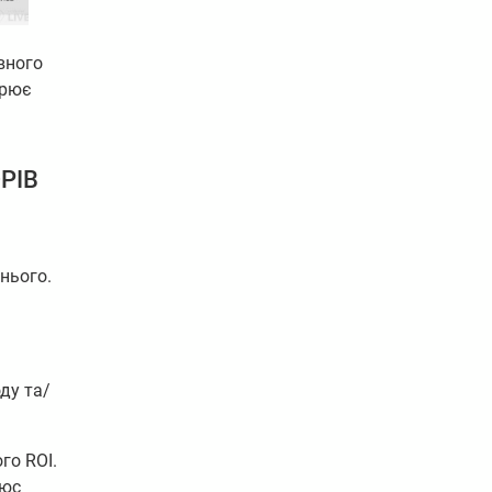
вного
орює
РІВ
нього.
ду та/
го ROI.
люс