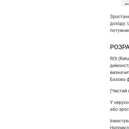
Зростан
доходу. 
потужний
РОЗРА
ROI (Ret
демонстр
визначит
Базова 
(Чистий 
У нерухо
або зрос
Інвестув
Наприкла