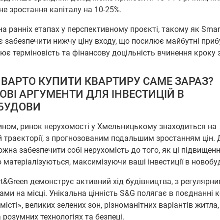
не зростання капіталу на 10-25%.
на ранніх етапах у перспективному проєкті, такому як Smar
 забезпечити нижчу ціну входу, що посилює майбутні приб
ює терміновість та фінансову доцільність вчинення кроку 
ВАРТО КУПИТИ КВАРТИРУ САМЕ ЗАРАЗ?
ВІ АРГУМЕНТИ ДЛЯ ІНВЕСТИЦІЙ В
БУДОВИ
ином, ринок нерухомості у Хмельницькому знаходиться на
й траєкторії, з прогнозованим подальшим зростанням цін.
ожна забезпечити собі нерухомість до того, як ці підвищен
 матеріалізуються, максимізуючи ваші інвестиції в новобу
&Green демонструє активний хід будівництва, з регулярн
ами на місці. Унікальна цінність S&G полягає в поєднанні к
 місті», великих зелених зон, різноманітних варіантів житла
 розумних технологіях та безпеці.