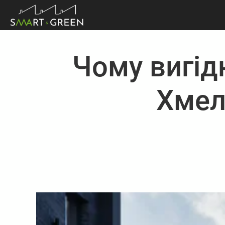
Чому вигід
Хмел