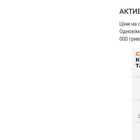
АКТИ
Ціни на 
Однокім
000 грив