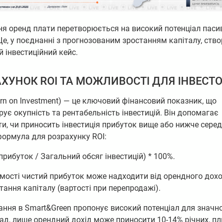
ня оренд плати перетворюється на високий потенціал паси
Це, у поєднанні з прогнозованим зростанням капіталу, ств
 інвестиційний кейс.
ХУНОК ROI ТА МОЖЛИВОСТІ ДЛЯ ІНВЕСТО
urn on Investment) — це ключовий фінансовий показник, що
ує окупність та рентабельність інвестицій. Він допомагає
и, чи приносить інвестиція прибуток вище або нижче серед
формула для розрахунку ROI:
прибуток / Загальний обсяг інвестицій) * 100%.
мості чистий прибуток може надходити від орендного дохо
тання капіталу (вартості при перепродажі).
ання в Smart&Green пропонує високий потенціал для значно
д, лише орендний дохід може приносити 10-14% річних, п