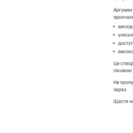
Аргумент
одночасн
висхід
унікал
доступ
висока
Це ство
піковою 
Не пропу
зараз.
Щастя н