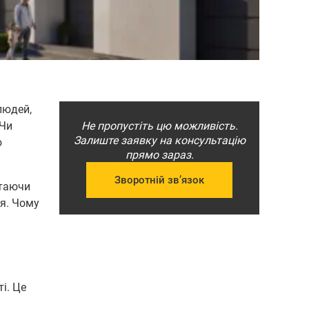
людей,
 Чи
Не пропустіть цю можливість.
Залиште заявку на консультацію
ю
прямо зараз.
Зворотній зв’язок
ртаючи
я. Чому
і. Це