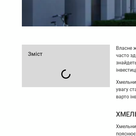
Власне ж
Зміст
часто зд
знайдеть
інвестиц
Хмельни
увагу с
варто і
ХМЕЛ
Хмельниц
пояснює