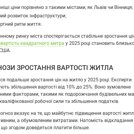
ніші ціни порівняно з такими містами, як Львів чи Вінниця;
ий розвиток інфраструктури;
ртний ритм життя.
нному ринку міста спостерігається стабільне зростання ці
 вартість квадратного метра
у 2025 році становить близьк
 США.
НОЗИ ЗРОСТАННЯ ВАРТОСТІ ЖИТЛА
ся подальше зростання цін на житло у 2025 році. Експерти
ють збільшення вартості від 10% до 25%. Воно зумовлене
ними факторами, такими як подорожчання будівельних мат
кваліфікованої робочої сили та збільшення податків.
огноз вказує на те, що майбутнє підвищення вартості житл
тивним, а обумовленим витратами. Натомість відкладання
 що згодом доведеться платити більше.