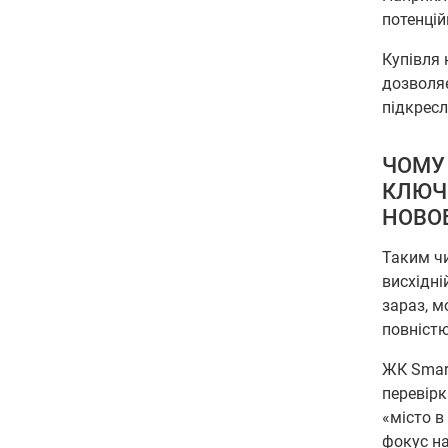
потенцій
Купівля 
дозволяє
підкресл
ЧОМУ 
КЛЮЧО
НОВО
Таким ч
висхідні
зараз, м
повністю
ЖК Smart
перевірк
«місто в
фокус на