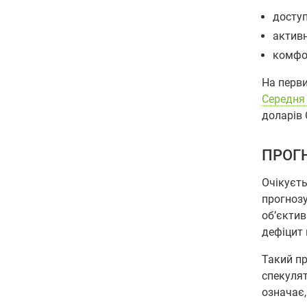
доступ
активн
комфо
На перви
Середня
доларів
ПРОГ
Очікуєть
прогнозу
об’єктив
дефіцит 
Такий пр
спекуля
означає,