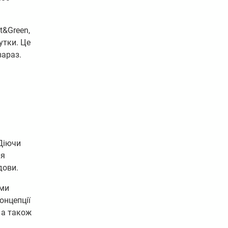
t&Green,
утки. Це
зараз.
 Діючи
ня
дови.
ими
онцепції
, а також