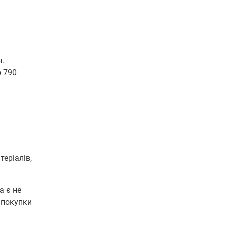
н.
о 790
еріалів,
а є не
 покупки