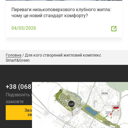
Переваги низькоповерхового клубного житла:
чому це новий стандарт комфорту?
04/03/2026
Головна
/
Для кого створений житловий комплекс
Smart&Green
+38 (068) 973-44-44
Подзвоніть нам або
замовте
Зворотній
зв’язок