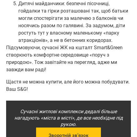
Дитячі майданчики: безпечні пісочниці,
гойдалки та гірки розташовані так, щоб батьки
могли спостерігати за малечею з балконів чи
носячись разом по галявині. За задумом, діти
ростуть тут у власному маленькому «парку
атракціонів», а не в бетонних коридорах.
Підсумовуючи, сучасні ЖК на кшталт Smart&Green
створюють комфортне середовище «поруч з
природою». Тож завітайте на перегляд, адже ми
завжди вам раді!
Щастя не можна купити, але його можна побудувати.
Ваш S&G!
Сучасні житлові комплекси дедалі більше
нагадують «міста в місті», де все необхідне під
рукою.
Зворотній зв’язок