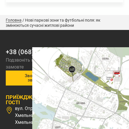
Головна
/
Нові паркові зони та футбольні поля: як
змінюються сучасні житлові райони
+38 (068) 973-44-44
Подзвоніть нам або
замовте
Зворотній
зв’язок
ПРИЇЖДЖАЙТЕ В
ГОСТІ
вул. Отрадна 1, м.
Хмельницький,
Хмельницька обл., 29000