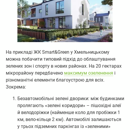
На прикладі ЖК Smart&Green у Хмельницькому
можна побачити типовий підхід до облаштування
зелених зон і спорту в нових районах. На 20 гектарах
мікрорайону передбачено
максимум озеленення
і
різноманітні елементи благоустрою для всіх.
Зокрема:
Безавтомобільні зелені дворики: між будинками
пролягають «зелені коридори» – пішохідні алеї
й велодоріжки (найменше коло для пробіжки 1
км, вело-кільце 2 км). Автомобілі залишаються
у трьох підземних паркінгах із «зеленими»