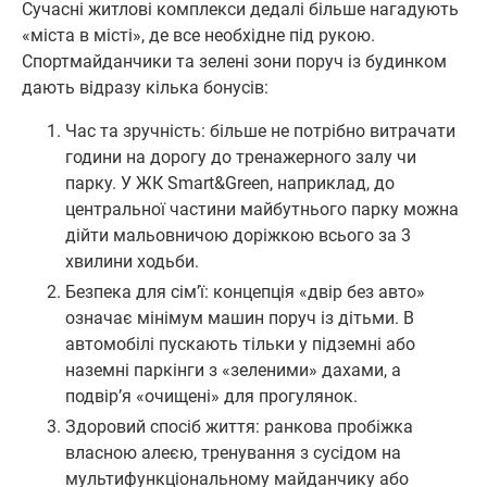
Сучасні житлові комплекси дедалі більше нагадують
«міста в місті», де все необхідне під рукою.
Спортмайданчики та зелені зони поруч із будинком
дають відразу кілька бонусів:
Час та зручність: більше не потрібно витрачати
години на дорогу до тренажерного залу чи
парку. У ЖК Smart&Green, наприклад, до
центральної частини майбутнього парку можна
дійти мальовничою доріжкою всього за 3
хвилини ходьби.
Безпека для сім’ї: концепція «двір без авто»
означає мінімум машин поруч із дітьми. В
автомобілі пускають тільки у підземні або
наземні паркінги з «зеленими» дахами, а
подвір’я «очищені» для прогулянок.
Здоровий спосіб життя: ранкова пробіжка
власною алеєю, тренування з сусідом на
мультифункціональному майданчику або