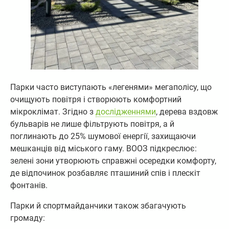
Парки часто виступають «легенями» мегаполісу, що
очищують повітря і створюють комфортний
мікроклімат. Згідно з
дослідженнями
, дерева вздовж
бульварів не лише фільтрують повітря, а й
поглинають до 25% шумової енергії, захищаючи
мешканців від міського гаму. ВООЗ підкреслює:
зелені зони утворюють справжні осередки комфорту,
де відпочинок розбавляє пташиний спів і плескіт
фонтанів.
Парки й спортмайданчики також збагачують
громаду: